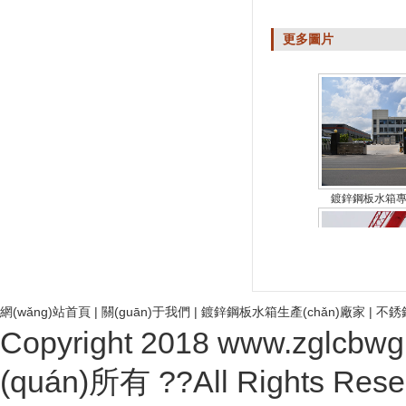
更多圖片
鍍鋅鋼板水箱專業
網(wǎng)站首頁
|
關(guān)于我們
|
鍍鋅鋼板水箱生產(chǎn)廠家
|
不銹
Copyright 2018
www.zglcbwg
鍍鋅鋼板水箱安裝現
(quán)所有 ??All Rights 